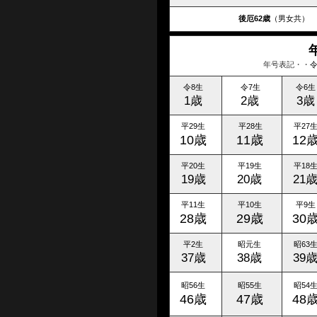
後厄62歳
（男女共）
年号表記・・
令8
生
令7生
令6生
1歳
2歳
3歳
平29生
平28生
平27
10歳
11歳
12
平20生
平19生
平18
19歳
20歳
21
平11生
平10生
平9生
28歳
29歳
30
平2生
昭元生
昭63
37歳
38歳
39
昭56生
昭55生
昭54
46歳
47歳
48