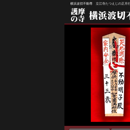
横浜波切不動尊 立江寺たつえじの正月