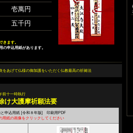
壱萬円
五千円
―
できます。
用の申込用紙があります。
炎をあげて仏様の御加護をいただく仏教最高の祈祷法
 午前十一時執行
除け大護摩祈願法要
と申込用紙 [令和８年版] 印刷用PDF
の用紙の画像をクリックしてください