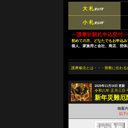
大 札
約37㌢
小 札
約24㌢
―護摩祈願札申込受付
初めての方、どなたでもお申込み
個人、家族用と会社、商店、団体
護摩修法とは・・・
密教に伝わる
2025年11月16日 更新
令和八年 正月三日
新年災難厄
御案内
以下