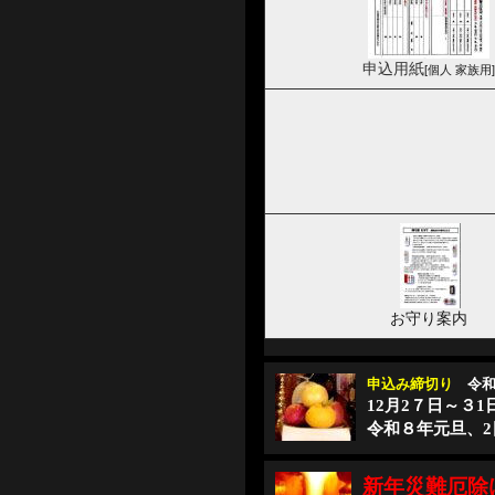
申込用紙
[個人 家族用]
お守り案内
申込み締切り
令和
12月2７日～３
令和８年元旦、
新年災難厄除