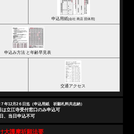
申込用紙
[会社 商店 団体用]
申込み方法
と年齢早見表
交通アクセス
７年12月2６日迄（申込用紙 祈願札料共志納）
1日は立江寺受付窓口のみ申込可
2日、当日申込不可
け大護摩祈願法要