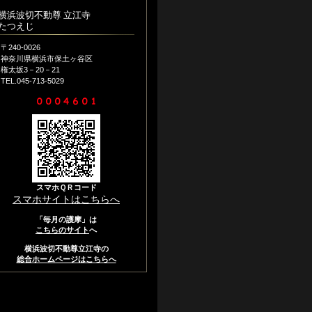
横浜波切不動尊 立江寺
たつえじ
〒240‐0026
神奈川県横浜市保土ヶ谷区
権太坂3－20－21
TEL.045-713-5029
スマホＱＲコード
スマホサイトはこちらへ
「毎月の護摩」は
こちらのサイト
へ
横浜波切不動尊立江寺の
総合ホームページはこちらへ