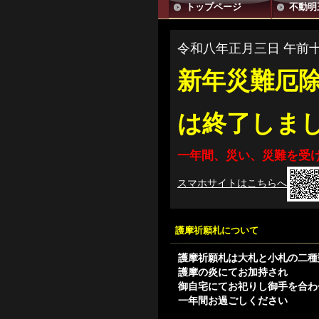
トップページ
不動明
令和八年正月三日 午前
新年災難厄
は終了しま
一年間、災い、災難を受
スマホサイトはこちらへ
護摩祈願札について
護摩祈願札は大札と小札の二種
護摩の炎にてお加持され
御自宅にてお祀りし御手を合わ
一年間お過ごしください