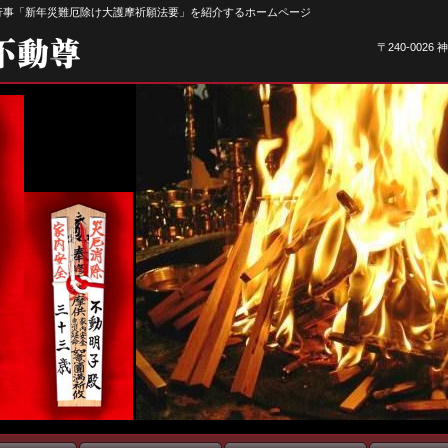
行事「新年災難厄除け大護摩祈願法要」を紹介するホームページ
〒240‐002