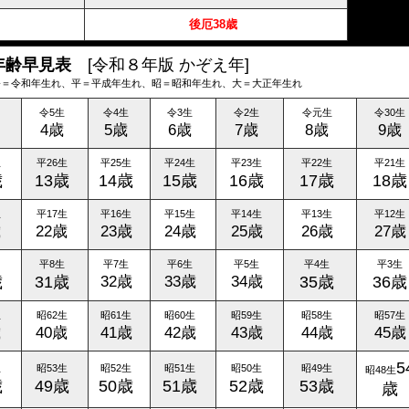
後厄38歳
年齢早見表
[令和８年版 かぞえ年]
令＝令和年生れ、平＝平成年生れ、昭＝昭和年生れ、大＝大正年生れ
令5生
令4生
令3生
令2生
令元生
令30生
4歳
5歳
6歳
7歳
8歳
9歳
生
平26生
平25生
平24生
平23生
平22生
平21生
歳
13歳
14歳
15歳
16歳
17歳
18歳
生
平17生
平16生
平15生
平14生
平13生
平12生
歳
22歳
23歳
24歳
25歳
26歳
27歳
平8生
平7生
平6生
平5生
平4生
平3生
歳
31歳
32歳
33歳
34歳
35歳
36歳
生
昭62生
昭61生
昭60生
昭59生
昭58生
昭57生
歳
40歳
41歳
42歳
43歳
44歳
45歳
5
生
昭53生
昭52生
昭51生
昭50生
昭49生
昭48生
歳
49歳
50歳
51歳
52歳
53歳
歳