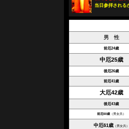
当日参拝される
男 性
前厄24歳
中厄25歳
後厄26歳
前厄41歳
大厄42歳
後厄43歳
前厄60歳
（男女共）
中厄61歳
（男女共