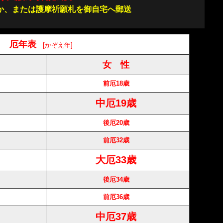
か、または護摩祈願札を御自宅へ郵送
厄年表
[かぞえ年]
女 性
前厄18歳
中厄19歳
後厄20歳
前厄32歳
大厄33歳
後厄34歳
前厄36歳
中厄37歳
）