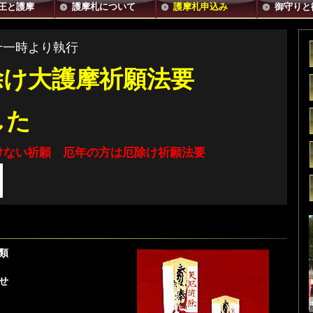
王と護摩
護摩札について
護摩札申込み
御守りと
十一時より執行
除け大護摩祈願法要
した
けない祈願 厄年の方は厄除け祈願法要
類
せ