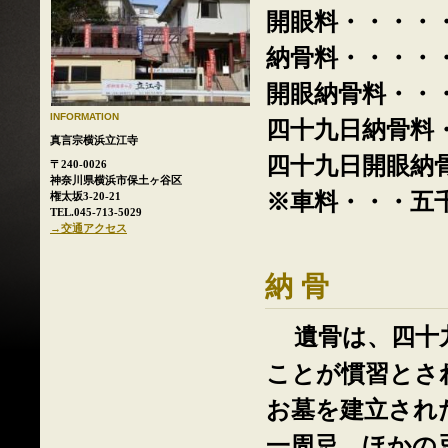
開眼料・・・・
納骨料・・・・
開眼納骨料・・
INFORMATION
四十九日納骨料
真言宗横浜立江寺
四十九日開眼納
〒240-0026
神奈川県横浜市保土ヶ谷区
※車料・・・五
権太坂3-20-21
TEL.045-713-5029
→交通アクセス
納 骨
遺骨は、四十
ことが慣習とさ
お墓を建立され
一周忌、ほかの