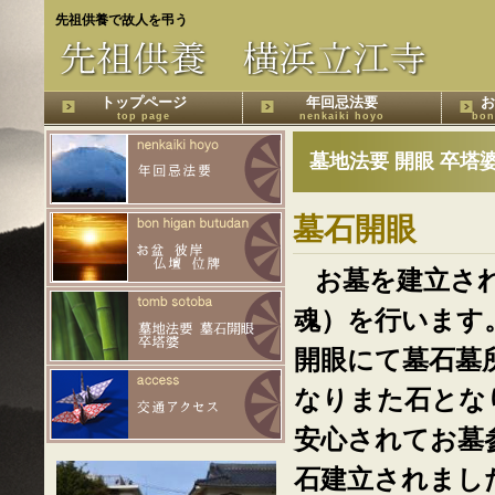
先祖供養で故人を弔う
トップページ
年回忌法要
お
top page
nenkaiki hoyo
bon
墓地法要 開眼 卒塔
墓石開眼
お墓を建立さ
魂）を行います
開眼にて墓石墓
なりまた石とな
安心されてお墓
石建立されまし