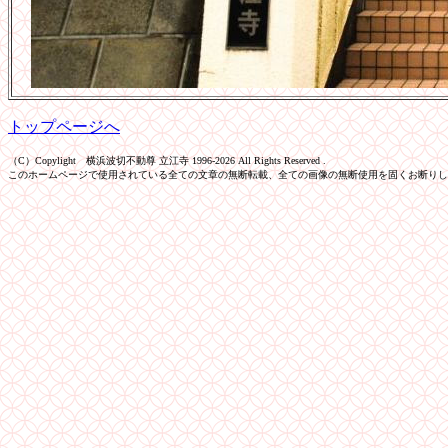
トップページへ
（C）Copylight 横浜波切不動尊 立江寺 1996-2026 All Rights Reserved .
このホームページで使用されている全ての文章の無断転載、全ての画像の無断使用を固くお断りし