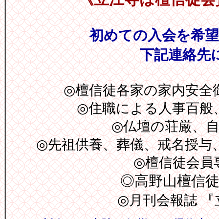
初めての入会を希
下記連絡先
◎檀信徒各家の家内安全
◎住職による人事百般
◎仏壇の荘厳、
◎先祖供養、葬儀、戒名授与
◎檀信徒会員
◎高野山檀信
◎月刊会報誌 