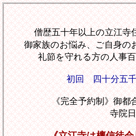
僧歴五十年以上の立江寺
御家族のお悩み、ご自身の
礼節を守れる方の人事
初回 四十分五
《完全予約制》御都
寺院
《立江寺は檀信徒会