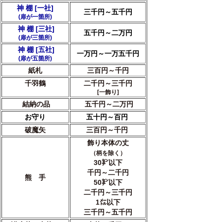
神 棚 [一社]
三千円～五千円
(扉が一箇所)
神 棚 [三社]
五千円～二万円
(扉が三箇所)
神 棚 [五社]
一万円～一万五千円
(扉が五箇所
)
紙札
三百円～千円
千羽鶴
二千円～三千円
[一飾り]
結納の品
五千円～二万円
お守り
五十円～百円
破魔矢
三百円～千円
飾り本体の丈
（柄を除く）
30㌢以下
千円～二千円
熊 手
50㌢以下
二千円～三千円
1㍍以下
三千円～五千円