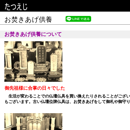
お焚きあげ供養
お焚きあげ供養について
御先祖様に合掌の日々でした
生活が変わることでの仏壇仏具を買い換えたりされることがござい
もございます。
古い仏壇位牌仏具は、お焚きあげをして御札や御守