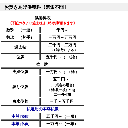
お焚きあげ供養料【宗派不問】
供養料表
《下記の表より施主様より御判断頂きます》
数珠
（一連）
千円～
数珠
（片手）
三百円～五百円
二千円～二万円
過去帖
（戒名数による）
位牌
五千円～
（一戒名）
位 牌
夫婦位牌
一万円～
（二戒名）
五千円～
（一戒名の場合）
繰り位牌
戒名札一枚につき
二千円付加
白木位牌
三千～五千円
仏壇用の
本尊仏像
本尊
五千円～（一服）
[掛軸]
本尊
一万円～（一尊）
[仏像]