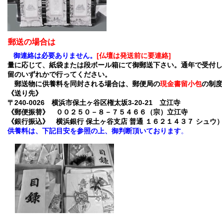
郵送の場合は
御連絡は必要ありません。
[仏壇は発送前に要連絡]
量に応じて、紙袋または段ボール箱にて御郵送下さい。通年で受付
留のいずれかで行ってください。
郵送物に供養料を同封される場合は、郵便局の
現金書留小包
の制
《送り先》
〒240-0026 横浜市保土ヶ谷区権太坂3-20-21 立江寺
《郵便振替》 ００２５０－８－７５４６６（宗）立江寺
《銀行振込》 横浜銀行 保土ヶ谷支店 普通 １６２１４３７ シュウ
供養料は、下記目安を参照の上、御判断頂いております
。