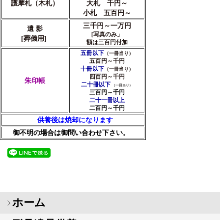
護摩札（木札）
大札 千円～
小札 五百円～
三千円～一万円
遺 影
[写真のみ」
[葬儀用]
額は三百円付加
五冊以下
（一冊当り）
五百円～千円
十冊以下
（一冊当り）
四百円～千円
朱印帳
二十冊以下
（一冊当り）
三百円～千円
二十一冊以上
二百円～千円
供養後は焼却になります
御不明の場合は御問い合わせ下さい。
ホーム